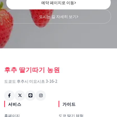
예약 페이지로 이동
오시는 길 자세히 보기
후추 딸기따기 농원
도쿄도 후추시 미요시초 3-16-2
서비스
가이드
홈페이지
도쿄 딸기 체험