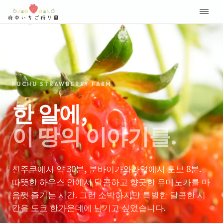
FUCHU STRAWBERRY FARM
한 알에,
이 땅의 이야기를.
신주쿠에서 약 30분, 분바이가와라역에서 도보 8분.
따뜻한 하우스 안에서 달콤하고 향긋한 유메노카를 마
음껏 즐기는 시간. 그런 소박하지만 특별한 달콤한 시
간을 도쿄 한가운데에 남기고 싶었습니다.