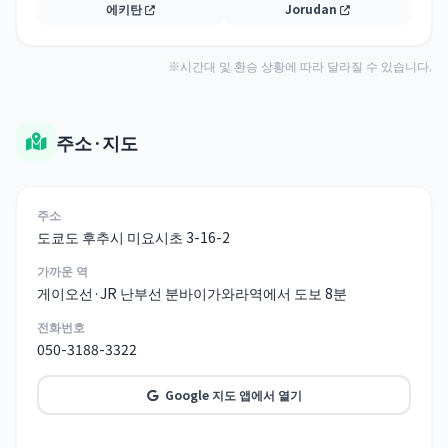
에키탄
Jorudan
※시간대 및 환승 상황에 따라 달라질 수 있습니다.
주소·지도
주소
도쿄도 후추시 미요시초 3-16-2
가까운 역
게이오선·JR 난부선 분바이가와라역에서 도보 8분
전화번호
050-3188-3322
Google 지도 앱에서 열기