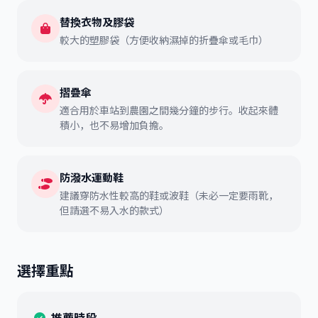
替換衣物及膠袋
較大的塑膠袋（方便收納濕掉的折疊傘或毛巾）
摺疊傘
適合用於車站到農園之間幾分鐘的步行。收起來體
積小，也不易增加負擔。
防潑水運動鞋
建議穿防水性較高的鞋或波鞋（未必一定要雨靴，
但請選不易入水的款式）
選擇重點
推薦時段