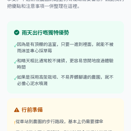
把優點和注意事項一併整理在這裡。
雨天出行嘅獨特優勢
因為是有頂棚的溫室，只要一進到裡面，就能不被
✓
雨淋並專心採草莓
和晴天相比通常較不擁擠，更容易悠閒地度過體驗
✓
時間
如果是採用高架栽培、不易弄髒腳邊的農園，就不
✓
必擔心泥水噴濺
行前準備
從車站到農園的步行路段，基本上仍需要撐傘
!