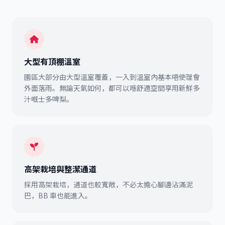
大型有頂棚溫室
園區大部分由大型溫室覆蓋，一入到溫室內基本唔使理會
外面落雨。無論天氣如何，都可以喺舒適空間享用新鮮多
汁嘅士多啤梨。
高架栽培與整潔通道
採用高架栽培，通道也較寬敞，不必太擔心腳邊沾滿泥
巴，BB 車也能進入。