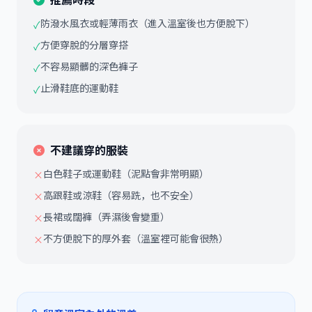
防潑水風衣或輕薄雨衣（進入溫室後也方便脫下）
✓
方便穿脫的分層穿搭
✓
不容易顯髒的深色褲子
✓
止滑鞋底的運動鞋
✓
不建議穿的服裝
白色鞋子或運動鞋（泥點會非常明顯）
×
高跟鞋或涼鞋（容易跣，也不安全）
×
長裙或闊褲（弄濕後會變重）
×
不方便脫下的厚外套（溫室裡可能會很熱）
×