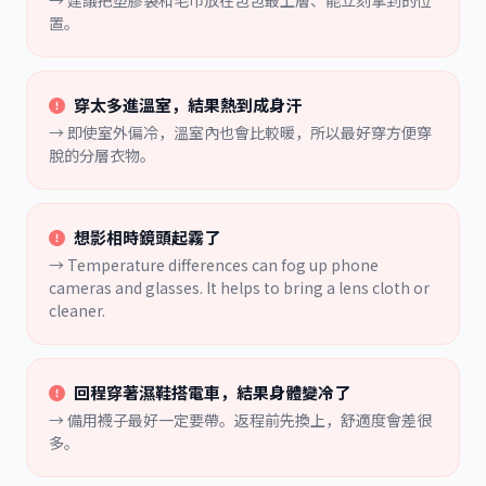
→ 建議把塑膠袋和毛巾放在包包最上層、能立刻拿到的位
置。
穿太多進溫室，結果熱到成身汗
→ 即使室外偏冷，溫室內也會比較暖，所以最好穿方便穿
脫的分層衣物。
想影相時鏡頭起霧了
→ Temperature differences can fog up phone
cameras and glasses. It helps to bring a lens cloth or
cleaner.
回程穿著濕鞋搭電車，結果身體變冷了
→ 備用襪子最好一定要帶。返程前先換上，舒適度會差很
多。