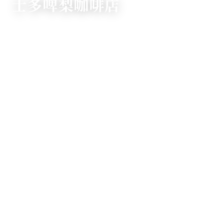
士多啤梨咖啡店
請喺距離車站步行8分鐘嘅空間裡，盡情享用以自家農園熟成
士多啤梨奢華製作嘅甜品。
OUR STORY
將士多啤梨嘅美味
帶畀更多人