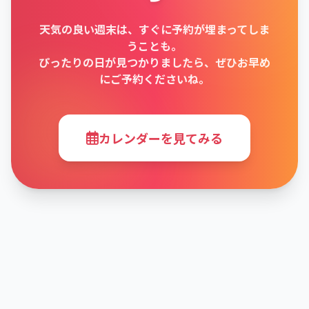
天気の良い週末は、すぐに予約が埋まってしま
うことも。
ぴったりの日が見つかりましたら、ぜひお早め
にご予約くださいね。
カレンダーを見てみる