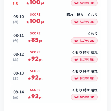
SCORE
SCORE
くもり 時々 雨 所により 明
くもり 朝 から 昼過ぎ 晴
れ 所により 昼過ぎ から
昼過ぎ から 夜のはじめ頃
100
80
80
08-09
08-09
(日)
(日)
(日)
pt
pt
pt
いちご狩り日和
いちご狩り日和
いちご狩り日和
SCORE
くもり 所により 昼前 から
れ 所により 昼過ぎ から 夜
け方 まで 雷を伴い 激しく
くもり 所により 昼過ぎ か
くもり 昼前 まで 時々 晴
雨 で 雷を伴う
雨 で 雷を伴う
52
52
08-09
SCORE
(日)
(日)
pt
pt
08-09
SCORE
SCORE
ら 夕方 雨 で 雷を伴い 激
れ 所により 昼過ぎ から 夜
のはじめ頃 雨 で 雷を伴い
夜のはじめ頃 雨 で 雷を伴
降る
72
08-09
08-09
SCORE
72
(日)
pt
別の日がおすすめ
別の日がおすすめ
08-09
SCORE
SCORE
SCORE
のはじめ頃 雨 で 雷を伴い
晴れ 時々 くもり
くもり 時々 晴れ
くもり 時々 晴れ
い 激しく 降る
激しく 降る
しく 降る
72
72
(日)
pt
08-10
08-10
08-10
72
(日)
(日)
pt
pt
準備で安心
激しく 降る
100
92
72
(日)
pt
(月)
(月)
(月)
pt
pt
pt
いちご狩り日和
いちご狩り日和
準備で安心
準備で安心
準備で安心
準備で安心
SCORE
SCORE
くもり 時々 晴れ
くもり 時々 晴れ
08-10
08-10
準備で安心
SCORE
くもり 時々 雨
92
72
08-10
(月)
(月)
pt
pt
いちご狩り日和
準備で安心
SCORE
SCORE
SCORE
SCORE
SCORE
SCORE
くもり 後 時々 晴れ
晴れ 時々 くもり
晴れ 時々 くもり
くもり 時々 晴れ
くもり
くもり
55
08-11
08-10
08-10
08-10
08-11
08-11
(月)
pt
別の日がおすすめ
SCORE
くもり
92
92
85
85
72
72
08-10
(火)
(月)
(月)
(月)
(火)
(火)
pt
pt
pt
pt
pt
pt
いちご狩り日和
いちご狩り日和
いちご狩り日和
いちご狩り日和
準備で安心
準備で安心
SCORE
SCORE
くもり 時々 晴れ
晴れ 時々 くもり
85
08-11
08-11
(月)
pt
いちご狩り日和
SCORE
くもり 時々 雨
92
72
08-11
(火)
(火)
pt
pt
いちご狩り日和
準備で安心
SCORE
SCORE
SCORE
SCORE
SCORE
SCORE
くもり 時々 晴れ
くもり 時々 晴れ
晴れ 時々 くもり
晴れ 時々 くもり
くもり 時々 雨
くもり 時々 雨
55
08-12
08-11
08-11
08-11
08-12
08-12
(火)
pt
別の日がおすすめ
SCORE
くもり 一時 雨
92
92
92
72
55
55
08-11
(水)
(火)
(火)
(火)
(水)
(水)
pt
pt
pt
pt
pt
pt
別の日がおすすめ
別の日がおすすめ
いちご狩り日和
いちご狩り日和
いちご狩り日和
準備で安心
SCORE
SCORE
くもり 時々 晴れ
くもり 時々 晴れ
65
08-12
08-12
(火)
pt
準備で安心
SCORE
くもり 一時 雨
92
92
08-12
(水)
(水)
pt
pt
いちご狩り日和
いちご狩り日和
SCORE
SCORE
SCORE
SCORE
SCORE
SCORE
くもり 時々 晴れ
くもり 時々 晴れ
くもり 時々 晴れ
くもり 時々 雨
くもり
くもり
65
08-13
08-12
08-12
08-12
08-13
08-13
(水)
pt
準備で安心
SCORE
くもり 一時 雨
92
92
92
85
85
55
08-12
(木)
(水)
(水)
(水)
(木)
(木)
pt
pt
pt
pt
pt
pt
別の日がおすすめ
いちご狩り日和
いちご狩り日和
いちご狩り日和
いちご狩り日和
いちご狩り日和
SCORE
SCORE
くもり 時々 晴れ
くもり 時々 晴れ
65
08-13
08-13
(水)
pt
準備で安心
SCORE
くもり
92
92
08-13
(木)
(木)
pt
pt
いちご狩り日和
いちご狩り日和
SCORE
SCORE
SCORE
SCORE
SCORE
SCORE
くもり 時々 晴れ
くもり 時々 晴れ
くもり 時々 晴れ
くもり
くもり
くもり
85
08-14
08-13
08-13
08-13
08-14
08-14
(木)
pt
いちご狩り日和
SCORE
くもり
92
92
92
85
85
85
08-13
(金)
(木)
(木)
(木)
(金)
(金)
pt
pt
pt
pt
pt
pt
いちご狩り日和
いちご狩り日和
いちご狩り日和
いちご狩り日和
いちご狩り日和
いちご狩り日和
SCORE
SCORE
くもり 時々 晴れ
くもり 時々 晴れ
85
08-14
08-14
(木)
pt
いちご狩り日和
SCORE
くもり
92
92
08-14
(金)
(金)
pt
pt
いちご狩り日和
いちご狩り日和
SCORE
SCORE
SCORE
くもり 時々 晴れ
くもり 一時 雨
くもり
85
08-14
08-14
08-14