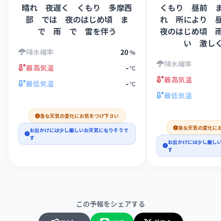
晴れ 夜遅く くもり 多摩西
くもり 昼前 
部 では 夜のはじめ頃 ま
れ 所により 
で 雨 で 雷を伴う
夜のはじめ頃 
い 激し
降水確率
20
%
降水確率
最高気温
-
℃
最高気温
最低気温
-
℃
最低気温
急な天気の変化にお気をつけ下さい
急な天気の変化に
お出かけには少し厳しいお天気になりそうで
す
お出かけには少し厳し
す
この予報をシェアする