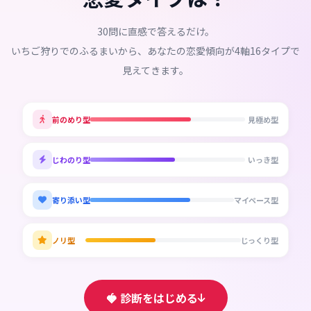
30問に直感で答えるだけ。
いちご狩りでのふるまいから、あなたの恋愛傾向が4軸16タイプで
見えてきます。
前のめり型
見極め型
じわのり型
いっき型
寄り添い型
マイペース型
ノリ型
じっくり型
🍓 診断をはじめる