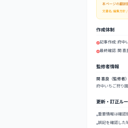
本ページの翻訳
文書名: 編集方針 / 
作成体制
記事作成: 府中
最終確認: 関 
監修者情報
関 喜良（監修者
府中いちご狩り
更新・訂正ル
重要情報は確認
誤記を確認した