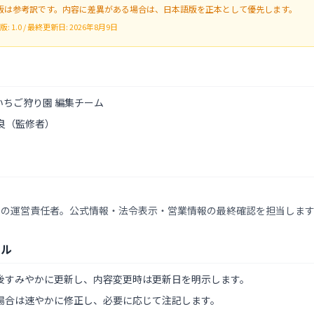
版は参考訳です。内容に差異がある場合は、日本語版を正本として優先します。
版: 1.0 / 最終更新日: 2026年8月9日
いちご狩り園 編集チーム
喜良（監修者）
）
園の運営責任者。公式情報・法令表示・営業情報の最終確認を担当しま
ール
後すみやかに更新し、内容変更時は更新日を明示します。
場合は速やかに修正し、必要に応じて注記します。