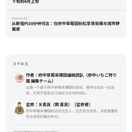
下旬到4月上旬
2026.02.24
从新宿约30分钟可达：在府中草莓园轻松享受采摘与城市野
餐感
关于本文
作者：府中草莓采摘园编辑团队（府中いちご狩り
園 編集チーム）
这是一个基于府中草莓采摘园在栽培、接待与运营一线信
息，对官方信息进行编辑与发布的团队。
监修：关喜良（関 喜良）（监修者）
府中草莓采摘园的运营负责人。负责官方信息、法定披露和
营业信息的最终核对。