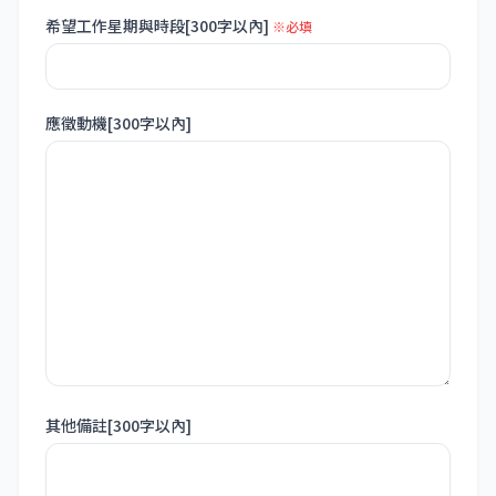
希望工作星期與時段[300字以內]
※必填
應徵動機[300字以內]
其他備註[300字以內]